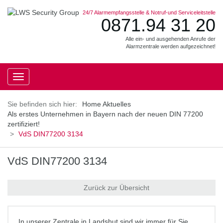
24/7 Alarmempfangsstelle & Notruf-und Serviceleitstelle
0871.94 31 20
Alle ein- und ausgehenden Anrufe der
Alarmzentrale werden aufgezeichnet!
Toggle
navigation
Home
Aktuelles
Als erstes Unternehmen in Bayern nach der neuen DIN 77200
zertifiziert!
VdS DIN77200 3134
VdS DIN77200 3134
Zurück zur Übersicht
In unserer Zentrale in Landshut sind wir immer für Sie