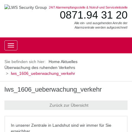
24/7 Alarmempfangsstelle & Notruf-und Serviceleitstelle
0871.94 31 20
Alle ein- und ausgehenden Anrufe der
Alarmzentrale werden aufgezeichnet!
Toggle
navigation
Home
Aktuelles
Überwachung des ruhenden Verkehrs
lws_1606_ueberwachung_verkehr
lws_1606_ueberwachung_verkehr
Zurück zur Übersicht
In unserer Zentrale in Landshut sind wir immer für Sie
erreichbar.