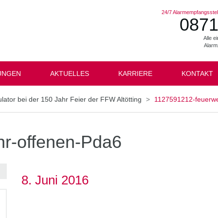
24/7 Alarmempfangsstell
0871
Alle 
Alarm
UNGEN
AKTUELLES
KARRIERE
KONTAKT
ator bei der 150 Jahr Feier der FFW Altötting
1127591212-feuerwe
r-offenen-Pda6
8. Juni 2016