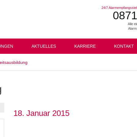
24/7 Alarmempfangsstell
0871
Alle 
Alarm
UNGEN
AKTUELLES
KARRIERE
KONTAKT
eitsausbildung
g
18. Januar 2015