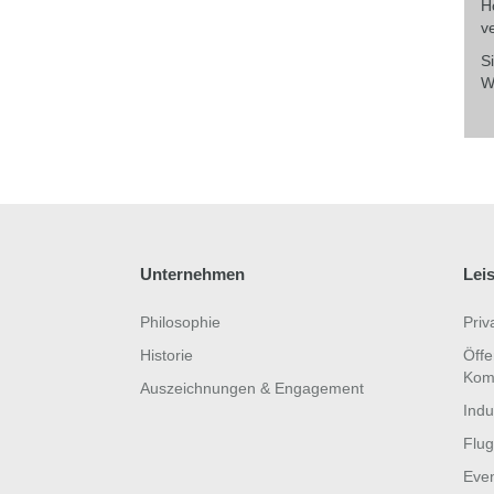
H
v
S
W
Unternehmen
Lei
Philosophie
Priv
Historie
Öffe
Kom
Auszeichnungen & Engagement
Indu
Flug
Eve