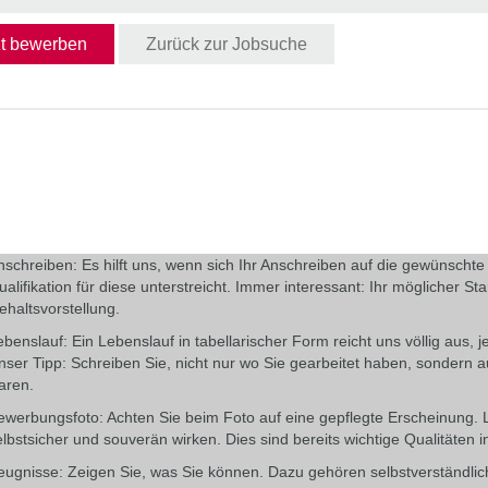
zt bewerben
Zurück zur Jobsuche
nschreiben:
Es hilft uns, wenn sich Ihr Anschreiben auf die gewünschte 
ualifikation für diese unterstreicht. Immer interessant: Ihr möglicher St
ehaltsvorstellung.
ebenslauf:
Ein Lebenslauf in tabellarischer Form reicht uns völlig aus, j
nser Tipp: Schreiben Sie, nicht nur wo Sie gearbeitet haben, sondern 
aren.
ewerbungsfoto:
Achten Sie beim Foto auf eine gepflegte Erscheinung. Lä
elbstsicher und souverän wirken. Dies sind bereits wichtige Qualitäten 
eugnisse:
Zeigen Sie, was Sie können. Dazu gehören selbstverständlich