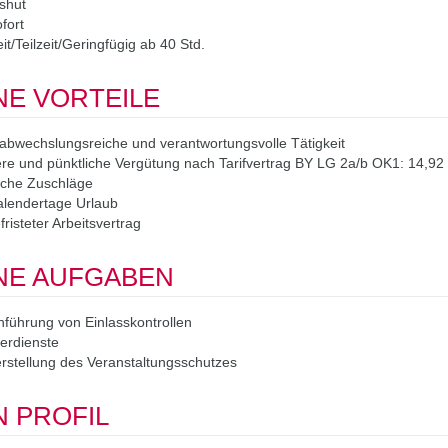
shut
fort
eit/Teilzeit/Geringfügig ab 40 Std.
NE VORTEILE
abwechslungsreiche und verantwortungsvolle Tätigkeit
re und pünktliche Vergütung nach Tarifvertrag BY LG 2a/b OK1: 14,92 €
liche Zuschläge
alendertage Urlaub
risteter Arbeitsvertrag
NE AUFGABEN
führung von Einlasskontrollen
erdienste
rstellung des Veranstaltungsschutzes
N PROFIL