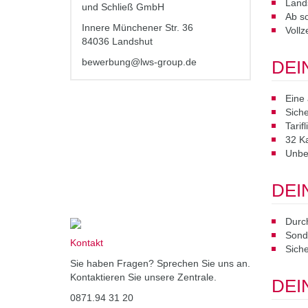
Land
und Schließ GmbH
Ab so
Innere Münchener Str. 36
Vollz
84036 Landshut
bewerbung@lws-group.de
DEI
Eine 
Siche
Tarif
32 K
Unbef
DEI
Durch
Sond
Kontakt
Siche
Sie haben Fragen? Sprechen Sie uns an.
Kontaktieren Sie unsere Zentrale.
DEI
0871.94 31 20