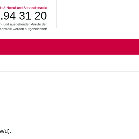
e & Notruf-und Serviceleitstelle
.94 31 20
ein- und ausgehenden Anrufe der
zentrale werden aufgezeichnet!
w/d).