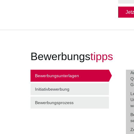
Jet
Bewerbungs
tipps
A
Bewerbungsunterlagen
Q
G
Initiativbewerbung
L
U
Bewerbungsprozess
w
B
s
Z