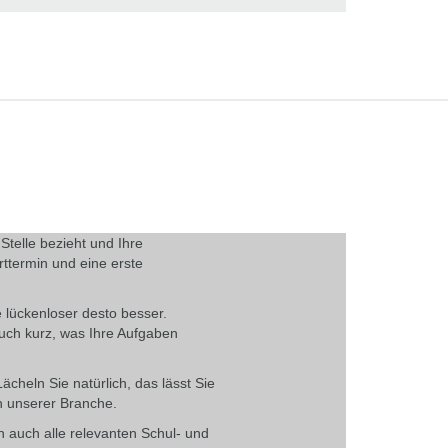
Stelle bezieht und Ihre
arttermin und eine erste
e lückenloser desto besser.
auch kurz, was Ihre Aufgaben
cheln Sie natürlich, das lässt Sie
in unserer Branche.
 auch alle relevanten Schul- und