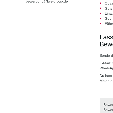
bewerbung@lws-group.de
Qual
Gute 
Einw
Gepf
Führ
Lass
Bew
Sende d
E-Mail:
WhatsAp
Du hast
Melde d
Bewerb
Bewer